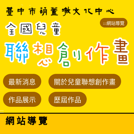
跳
到
主
:::
網站導覽
要
內
容
區
塊
最
關
最新消息
關於兒童聯想創作畫
新
於
作
歷
作品展示
歷屆作品
消
兒
品
屆
息
童
:::
展
作
網
站
導
覽
聯
示
品
想